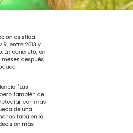
ción asistida
IR, entre 2013 y
. En concreto, en
ce meses después
roduce
dencia. "Las
 pero también de
 detectar con más
queda de una
menos tabú en la
decisión más