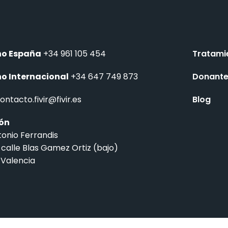
no España
+34 961 105 454
Tratami
no Internacional
+34 647 749 873
Donant
ontacto.fivir@fivir.es
Blog
ión
tonio Ferrandis
 calle Blas Gamez Ortiz (bajo)
 Valencia