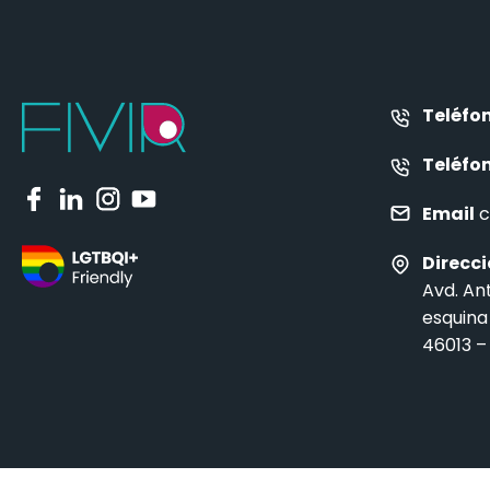
Teléfo
Teléfo
Email
c
Direcc
Avd. An
esquina
46013 –