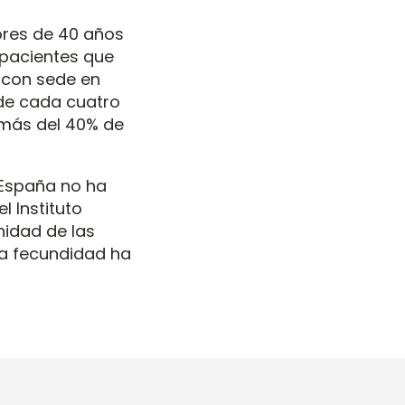
ores de 40 años
 pacientes que
o con sede en
 de cada cuatro
 más del 40% de
 España no ha
l Instituto
nidad de las
la fecundidad ha