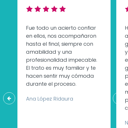
Fue todo un acierto confiar
H
en ellos, nos acompañaron
a
hasta el final, siempre con
g
amabilidad y una
y
profesionalidad impecable.
e
El trato es muy familiar y te
g
hacen sentir muy cómoda
durante el proceso.
e
m
Ana López Ridaura
p
c
N