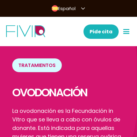
Español
Pide cita
TRATAMIENTOS
OVODONACIÓN
La ovodonación es la Fecundación in
Vitro que se lleva a cabo con óvulos de
donante. Está indicada para aquellas
mujeres que tienen una reserva ovárica