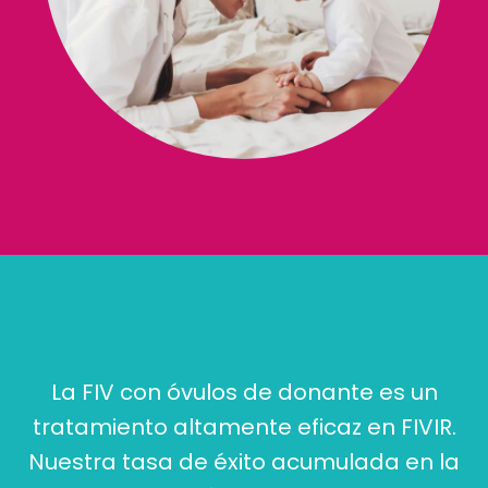
La FIV con óvulos de donante es un
tratamiento altamente eficaz en FIVIR.
Nuestra tasa de éxito acumulada en la