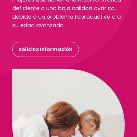
deficiente o una baja calidad ovárica,
debido a un problema reproductivo o a
su edad avanzada.
Solicita Información