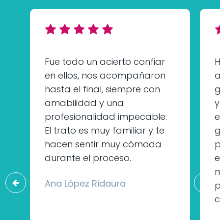
Fue todo un acierto confiar
H
en ellos, nos acompañaron
a
hasta el final, siempre con
g
amabilidad y una
y
profesionalidad impecable.
e
El trato es muy familiar y te
g
hacen sentir muy cómoda
durante el proceso.
e
m
Ana López Ridaura
p
c