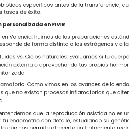
obióticos específicos antes de la transferencia,
 tasas de éxito.
 personalizada en FIVIR
ca en Valencia, huimos de las preparaciones está
esponde de forma distinta a los estrógenos y a l
ituidos vs. Ciclos naturales: Evaluamos si tu cuer
ción externa o aprovechando tus propias hormon
itorizado.
nflamatorio: Como vimos en los avances de la endo
 que no existan procesos inflamatorios que alter
d.
R, entendemos que la reproducción asistida no es
r tu endometrio con detalle, estudiando su genéti
s lo que nos permite ofrecerte un tratamiento rea