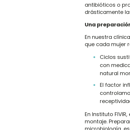
antibióticos o pr
drásticamente las
Una preparación
En nuestra clíni
que cada mujer r
Ciclos sust
con medica
natural mon
El factor i
controlamos
receptivida
En Instituto FIVI
montaje. Prepara
microbiología, e