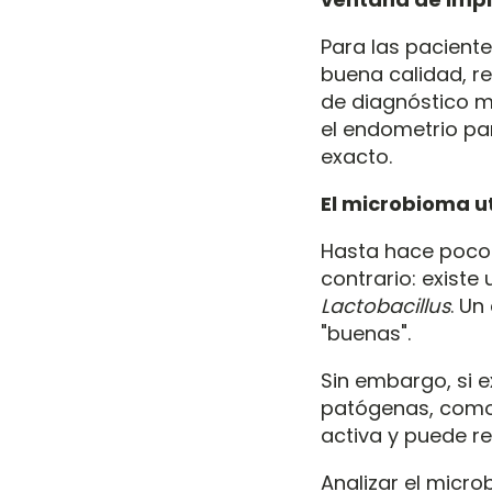
Para las pacient
buena calidad, r
de diagnóstico m
el endometrio pa
exacto.
El microbioma ut
Hasta hace poco s
contrario: existe
Lactobacillus
. U
"buenas".
Sin embargo, si e
patógenas, como 
activa y puede r
Analizar el micro