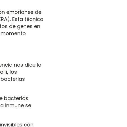
con embriones de
RA). Esta técnica
ntos de genes en
el momento
encia nos dice lo
lí, los
 bacterias
de bacterias
ma inmune se
invisibles con