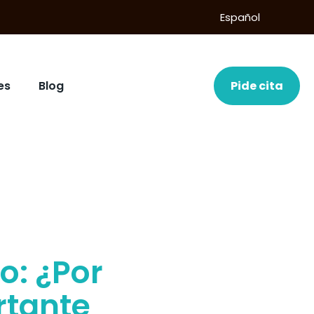
Español
es
Blog
Pide cita
o: ¿Por
rtante