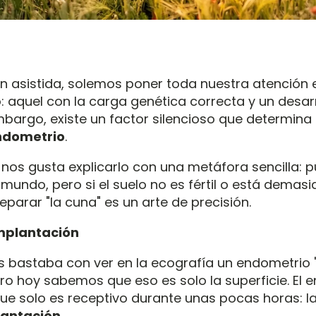
n asistida, solemos poner toda nuestra atención 
: aquel con la carga genética correcta y un desar
bargo, existe un factor silencioso que determina s
ndometrio
.
nos gusta explicarlo con una metáfora sencilla: p
 mundo, pero si el suelo no es fértil o está demasi
eparar "la cuna" es un arte de precisión.
mplantación
s bastaba con ver en la ecografía un endometrio "
ro hoy sabemos que eso es solo la superficie. El 
que solo es receptivo durante unas pocas horas: l
antación.