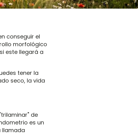
en conseguir el
rollo morfológico
i este llegará a
uedes tener la
ado seco, la vida
trilaminar" de
endometrio es un
a llamada