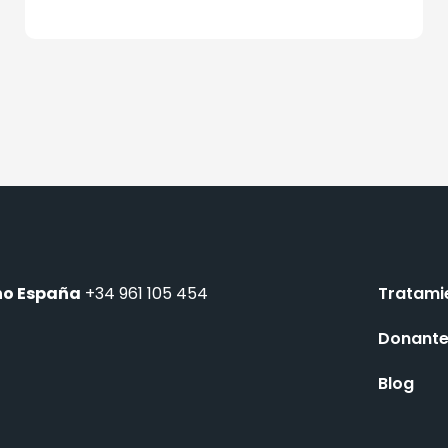
no España
+34 961 105 454
Tratami
Donant
Blog