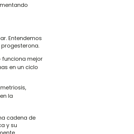
 aumentando
ndar. Entendemos
a progesterona.
po funciona mejor
as en un ciclo
metriosis,
en la
 una cadena de
ca y su
lmente