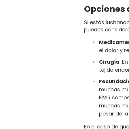
Opciones 
Si estás luchand
puedes considera
Medicame
el dolor y r
Cirugía
: E
tejido endo
Fecundació
muchas muj
FIVIR somo
muchas muj
pesar de l
En el caso de qu