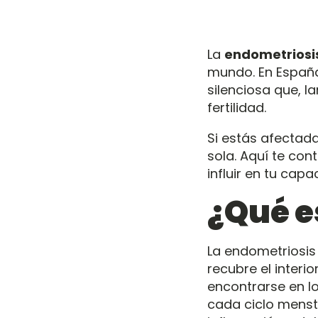
La
endometriosi
mundo. En España
silenciosa que, l
fertilidad.
Si estás afectad
sola. Aquí te co
influir en tu cap
¿Qué e
La endometriosis
recubre el interio
encontrarse en lo
cada ciclo menst