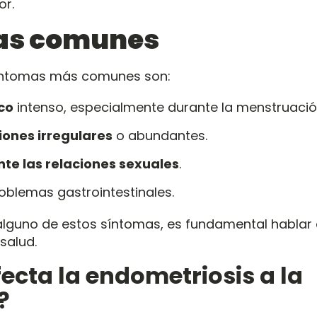
or.
as comunes
síntomas más comunes son:
ico
intenso, especialmente durante la menstruació
ones irregulares
o abundantes.
nte las relaciones sexuales
.
oblemas gastrointestinales.
alguno de estos síntomas, es fundamental hablar
salud.
cta la endometriosis a la
?