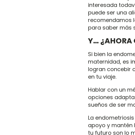
interesada todaví
puede ser una al
recomendamos l
para saber más s
Y… ¿AHORA 
Si bien la endome
maternidad, es i
logran concebir c
en tu viaje.
Hablar con un méd
opciones adaptada
sueños de ser ma
La endometriosis
apoyo y mantén l
tu futuro son lo