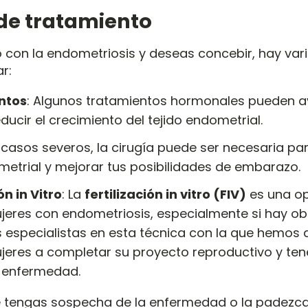
de tratamiento
o con la endometriosis y deseas concebir, hay var
r:
ntos
: Algunos tratamientos hormonales pueden a
educir el crecimiento del tejido endometrial.
n casos severos, la cirugía puede ser necesaria par
metrial y mejorar tus posibilidades de embarazo.
n in Vitro
: La
fertilización in vitro (FIV)
es una op
eres con endometriosis, especialmente si hay obs
s especialistas en esta técnica con la que hemos
eres a completar su proyecto reproductivo y ten
a enfermedad.
e tengas sospecha de la enfermedad o la padezca