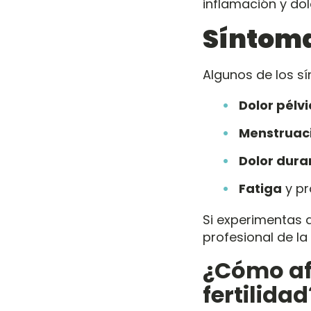
inflamación y dol
Síntom
Algunos de los 
Dolor pélv
Menstruaci
Dolor dura
Fatiga
y pr
Si experimentas 
profesional de la 
¿Cómo afe
fertilidad