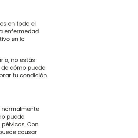
es en todo el
ta enfermedad
ivo en la
rlo, no estás
ás de cómo puede
rar tu condición.
ue normalmente
jido puede
 pélvicos. Con
 puede causar