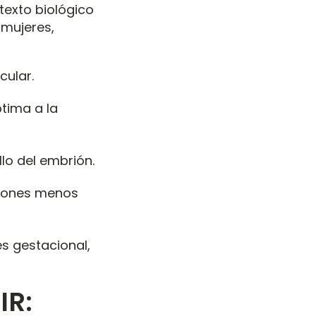
texto biológico
 mujeres,
icular
.
tima a la
lo del embrión
.
ciones menos
s gestacional,
IR: