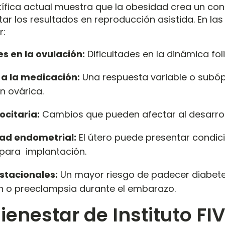
tífica actual muestra que la obesidad crea un con
tar los resultados en reproducción asistida
.
En las
r
:
s en la ovulación:
Dificultades en la dinámica fol
a la medicación:
Una respuesta variable o subóp
n ovárica
.
ocitaria:
Cambios que pueden afectar al desarrol
ad endometrial:
El útero puede presentar condi
 para implantación
.
stacionales:
Un mayor riesgo de padecer diabete
ón o preeclampsia durante el embarazo
.
Bienestar de Instituto FIV