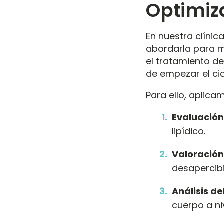
Optimiza
En nuestra clíni
abordarla para m
el tratamiento de
de empezar el ci
Para ello, aplica
Evaluación
lipídico
.
Valoración 
desapercib
Análisis de
cuerpo a ni