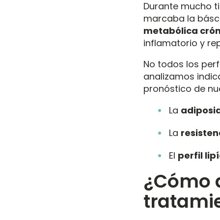
Durante mucho ti
marcaba la básc
metabólica crón
inflamatorio y re
No todos los perf
analizamos indic
pronóstico de nu
La
adiposid
La
resisten
El
perfil lip
¿Cómo a
tratamie