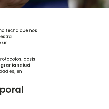
na fecha que nos
uestra
o un
protocolos, dosis
egrar la salud
lidad es, en
rporal