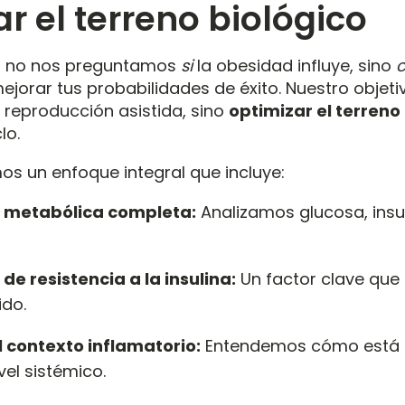
r el terreno biológico
ca no nos preguntamos
si
la obesidad influye, sino
ejorar tus probabilidades de éxito
.
Nuestro objeti
 reproducción asistida, sino
optimizar el terreno
clo
.
mos un enfoque integral que incluye
:
 metabólica completa:
Analizamos glucosa, insuli
de resistencia a la insulina:
Un factor clave qu
ido
.
l contexto inflamatorio:
Entendemos cómo está 
vel sistémico
.