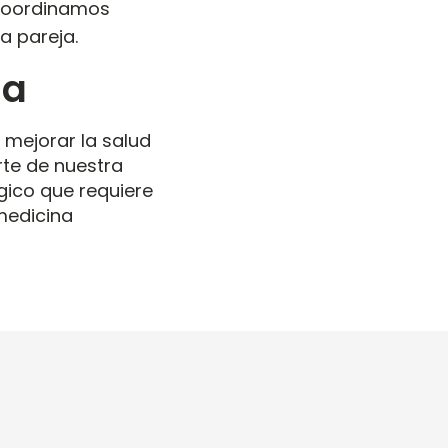
oordinamos
da pareja
.
da
mejorar la salud
rte de nuestra
gico que requiere
medicina