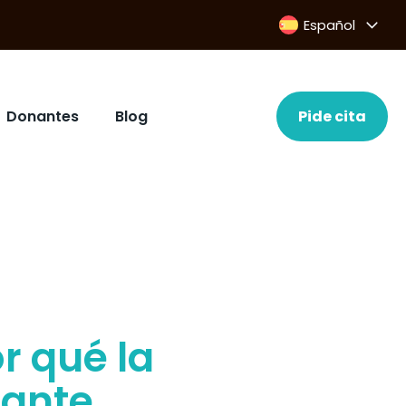
Español
Donantes
Blog
Pide cita
r qué la
nante