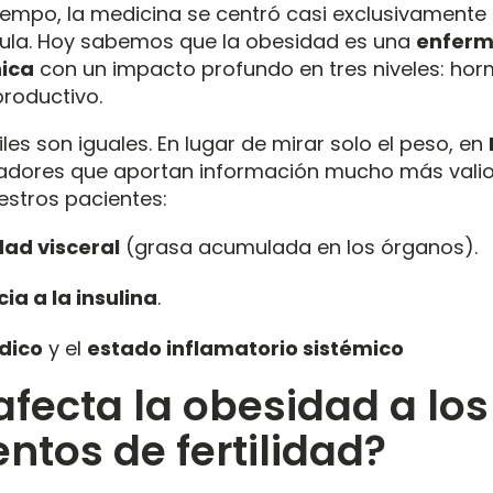
empo, la medicina se centró casi exclusivamente
ula
.
Hoy sabemos que la obesidad es una
enfer
ica
con un impacto profundo en tres niveles: hor
productivo
.
iles son iguales.
En lugar de mirar solo el peso, en
adores que aportan información mucho más valio
estros pacientes
:
ad visceral
(grasa acumulada en los órganos)
.
cia a la insulina
.
ídico
y el
estado inflamatorio sistémico
fecta la obesidad a los
ntos de fertilidad?