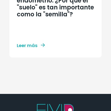
endometrio: ¿Por qué el
"suelo" es tan importante
como la "semilla"?
Leer más