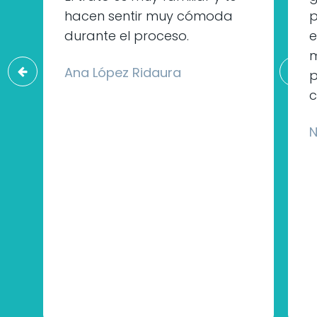
hacen sentir muy cómoda
durante el proceso.
e
m
Ana López Ridaura
p
c
N