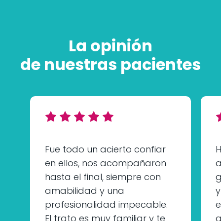
La opinión
de nuestras pacientes
Fue todo un acierto confiar
H
en ellos, nos acompañaron
a
hasta el final, siempre con
g
amabilidad y una
y
profesionalidad impecable.
e
El trato es muy familiar y te
g