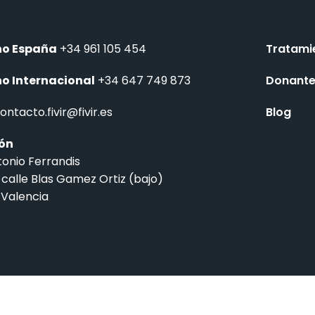
no España
+34 961 105 454
Tratami
no Internacional
+34 647 749 873
Donant
ontacto.fivir@fivir.es
Blog
ión
tonio Ferrandis
 calle Blas Gamez Ortiz (bajo)
 Valencia