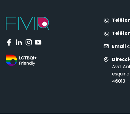
Teléfo
Teléfo
Email
c
Direcc
Avd. An
esquina
46013 –