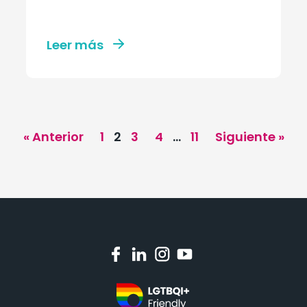
Leer más
« Anterior
1
2
3
4
…
11
Siguiente »